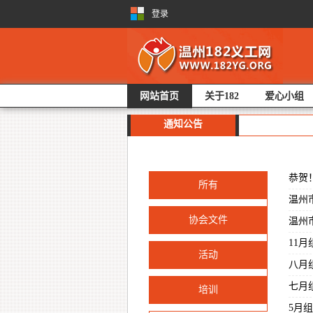
登录
网站首页
关于182
爱心小组
通知公告
恭贺
所有
温州
协会文件
温州
11
活动
八月
七月
培训
5月