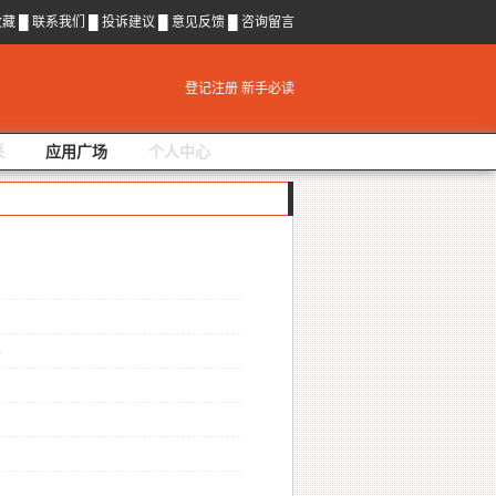
收藏
█
联系我们
█
投诉建议
█
意见反馈
█
咨询留言
登记注册
新手必读
采
应用广场
个人中心
3