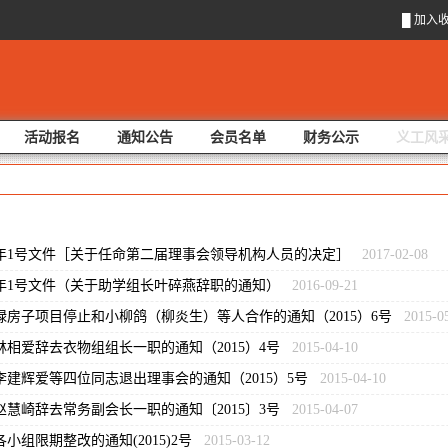
█
加入
活动报名
通知公告
会员名单
财务公示
义工风
17年1号文件［关于任命第二届理事会领导机构人员的决定］
2017-02-08
16年1号文件（关于助学组长叶碎燕辞职的通知）
2016-09-21
绿房子项目停止和小柳鸽（柳炎生）等人合作的通知（2015）6号
2015-0
林相爱辞去衣物组组长一职的通知（2015）4号
2015-04-10
李建辉爱等四位同志退出理事会的通知（2015）5号
2015-04-10
赵慧崎辞去常务副会长一职的通知〔2015〕3号
2015-04-07
各小组限期整改的通知(2015)2号
2015-03-12