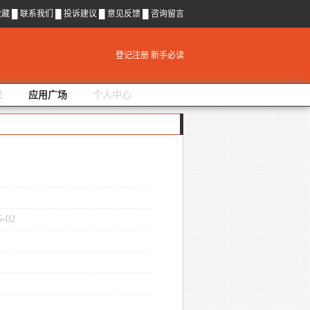
收藏
█
联系我们
█
投诉建议
█
意见反馈
█
咨询留言
登记注册
新手必读
采
应用广场
个人中心
5-02