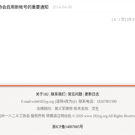
协会启用新帐号的重要通知
2014-04-06
[
1
/ 1 页] [共 
关于182
|
联系我们
|
常见问题
|
更新日志
E-mail:web#182yg.org (请将#改为@) 联系电话：18267801590
法律顾问：周义军律师 技术支持：浮生
州一八二义工协会 版权所有 转摘请注明出处 © 2026 www.182yg.org All Rights Reserve
浙ICP备14007665号