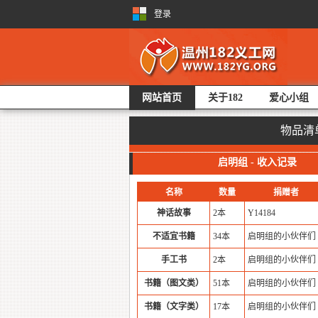
登录
网站首页
关于182
爱心小组
物品清
启明组 - 收入记录
名称
数量
捐赠者
神话故事
2本
Y14184
不适宜书籍
34本
启明组的小伙伴们
手工书
2本
启明组的小伙伴们
书籍（图文类）
51本
启明组的小伙伴们
书籍（文字类）
17本
启明组的小伙伴们