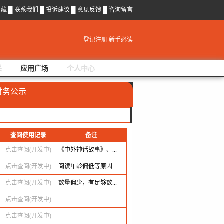
收藏
█
联系我们
█
投诉建议
█
意见反馈
█
咨询留言
登记注册
新手必读
采
应用广场
个人中心
财务公示
查阅使用记录
备注
点击查阅(开发中)
《中外神话故事》、...
点击查阅(开发中)
阅读年龄偏低等原因...
点击查阅(开发中)
数量偏少，有足够数...
点击查阅(开发中)
点击查阅(开发中)