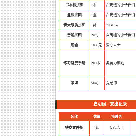
书本装拼图
1本
启明组的小伙伴们
盒装拼图
1盒
启明组的小伙伴们
特大纸质拼图
1副
Y14014
普通拼图
29副
启明组的小伙伴们
现金
1000元
爱心人士
练习进度手册
200本
奥美力策划
眼罩
50副
夏老师
启明组 - 支出记录
名称
数量
捐赠者
铁皮文件柜
1层
爱心人士