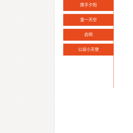
成
携手夕阳
童一天空
启明
公益小天使
还