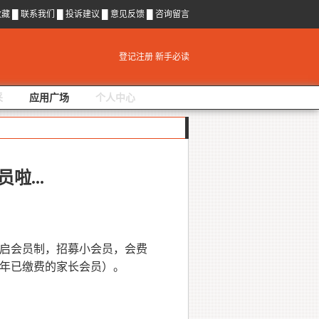
收藏
█
联系我们
█
投诉建议
█
意见反馈
█
咨询留言
登记注册
新手必读
采
应用广场
个人中心
啦...
启会员制，招募小会员，会费
当年已缴费的家长会员）。