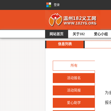
登录
网站首页
关于182
爱心小组
信息列表
所有
活动报名
为
活动简报
为
报
爱心助学