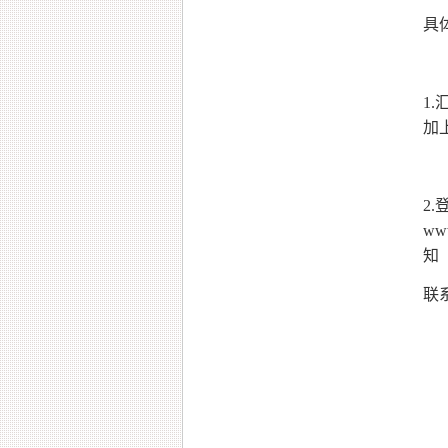
具
1
加
2
w
知
联系