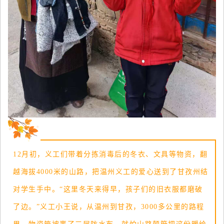
12月初，义工们带着分拣消毒后的冬衣、文具等物资，翻
越海拔4000米的山路，把温州义工的爱心送到了甘孜州结
对学生手中。“这里冬天来得早，孩子们的旧衣服都磨破
了边。”义工小王说，从温州到甘孜，3000多公里的路程