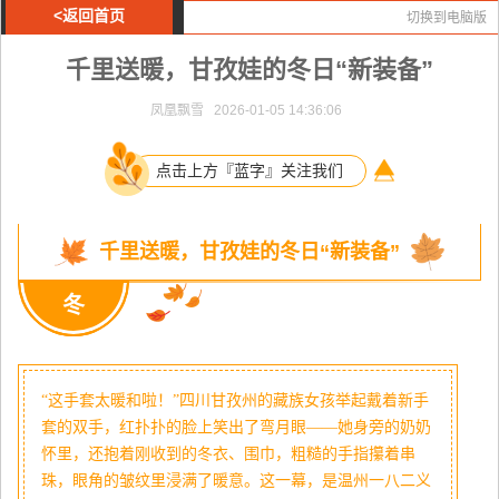
<返回首页
切换到电脑版
千里送暖，甘孜娃的冬日“新装备”
凤凰飘雪 2026-01-05 14:36:06
点击上方『蓝字』关注我们
千里送暖，甘孜娃的冬日“新装备”
冬
“这手套太暖和啦！”四川甘孜州的藏族女孩举起戴着新手
套的双手，红扑扑的脸上笑出了弯月眼——她身旁的奶奶
怀里，还抱着刚收到的冬衣、围巾，粗糙的手指攥着串
珠，眼角的皱纹里浸满了暖意。这一幕，是温州一八二义