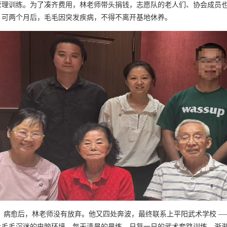
管理训练。为了凑齐费用，林老师带头捐钱，志愿队的老人们、协会成员
。可两个月后，毛毛因突发疾病，不得不离开基地休养。
愈后，林老师没有放弃。他又四处奔波，最终联系上平阳武术学校 ——
让毛毛沉迷的电脑环境。每天清晨的晨练、日复一日的武术套路训练，渐