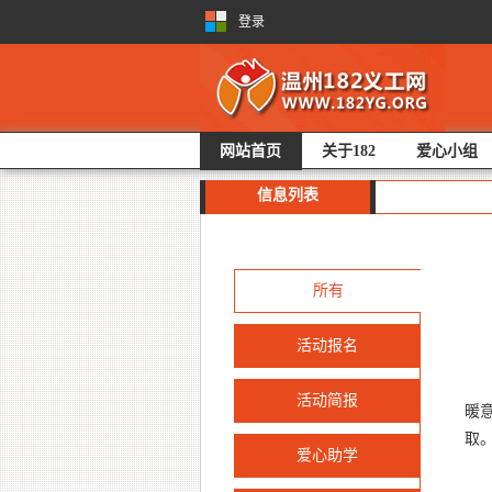
登录
网站首页
关于182
爱心小组
信息列表
所有
活动报名
2
活动简报
暖
取
爱心助学
故