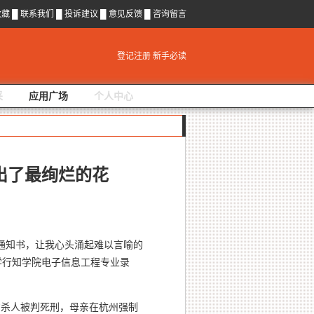
收藏
█
联系我们
█
投诉建议
█
意见反馈
█
咨询留言
登记注册
新手必读
采
应用广场
个人中心
出了最绚烂的花
取通知书，让我心头涌起难以言喻的
大学行知学院电子信息工程专业录
意杀人被判死刑，母亲在杭州强制