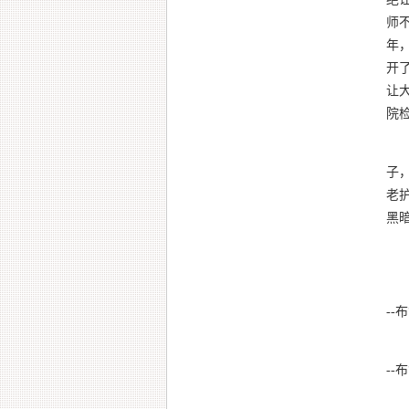
师
年
开
让
院
开
子
老
黑
--布
--布