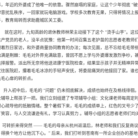
毒，年迈的外婆成了他唯一的依靠。骤然崩塌的家庭，让这个少年彻底 “破
肆意扰乱秩序，一回家就玩电脑游戏。学校多次教育无果，只得将情况上
子，教育局转而求助鹿城区关工委。
在这时，九旬高龄的退休教师林荣主动接下了这个 “烫手山芋”。这位
共产党员的老人，没半点犹豫：他第一时间召集五老护苗的志愿者老教师
顶着烈日家访，和外婆商量协同教育的办法；每次见面，总不忘给毛毛带
触满是荆棘：毛毛对外界充满敌意，曾因不愿上学与外婆爆发激烈争吵，
选择报警。派出所无奈将他送进康宁医院检查，结果显示孩子并无精神异
就往医院赶，攥着毛毛冰凉的手轻声安抚，将委屈痛哭的他接回了家。谁
毛毛心扉的转折点。
入初中后，毛毛的 “问题” 仍未彻底解决，成绩也始终在及格线徘徊
业辅导上帮孩子一把。我们立刻组建了专项辅导小组：文化课老师每周定
耐心疏导他的抵触情绪。整个暑假下来，毛毛的成绩单上，红色的叉号少
了笑容，与人交流谦逊有礼，学习认真努力 。辅导小组的志愿者老师们均
转折来得突然 —— 毛毛的母亲从杭州返温后，林老师和我们反复商议
，得换个地方让他沉下心。” 后来，我们打听到苍南有一所企业创办的基地，